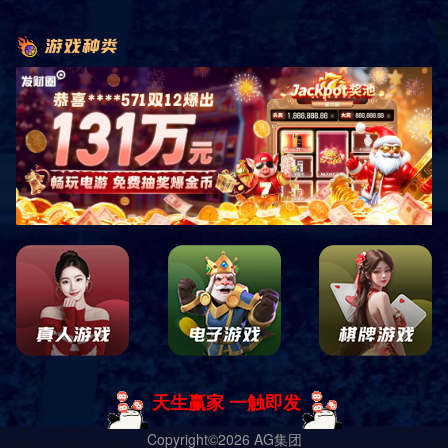
实力赢得客户的理解、尊重和支持。
市场：为客户降低采购成本和风险，为客户投资提供切实保障。
发展：追求永续发展的目标，并把它建立在客户满意的基础上。
关于“为合作伙伴创造价值”
公司认为客户、供应商、公司股东、公司员工等一切和自身有合作关
系的单位和个人都是自己的合作伙伴，并只有通过努力为合作伙伴创
造价值，才能体现自身的价值并获得发展和成功。
关于“诚实、宽容、创新、服务”
公司认为诚信是一切合作的基础，宽容是解决问题的前提，创新是发
展事业的利器，服务是创造价值的根本。公司会坚持持续改进、满足
顾客期望、 确保品质第一、开拓全球市场。
导航
电话
客服
地图
搜索