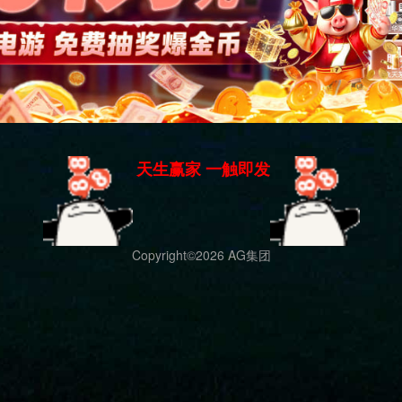
详细信息
套房是指组合成套的房屋，一般带有独立的卫生间或浴室。
上一篇：标准型套房 一
下一篇：标准型套房 三