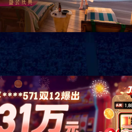
标准型套房 