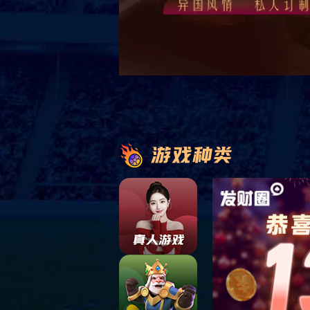
PRODUCTS
+
豪华型套房
+
标准型套房
+
综合型套房
0898-08980898
联系我们 CONTACT US